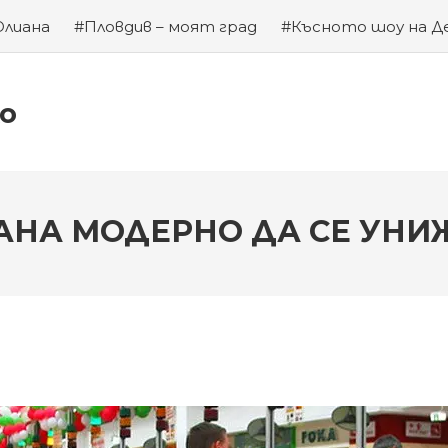
Юлиана
#Пловдив – моят град
#Късното шоу на Д
а на Левски
#Хубаво местенце в Пловдив
#Година
ко
АНА МОДЕРНО ДА СЕ УН