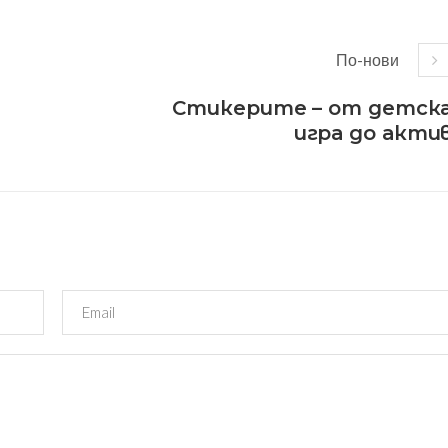
По-нови
Стикерите – от детск
игра до акти