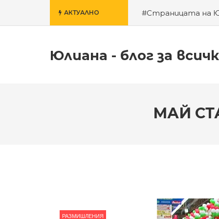
#Страницата на 
АКТУАЛНО
училище
#За гроб
Юлиана - блог за всич
МАЙ СТ
РАЗМИШЛЕНИЯ