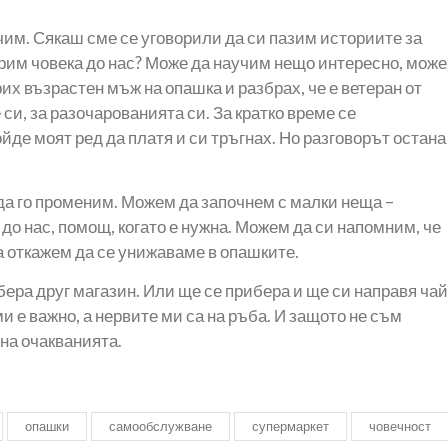
чим. Сякаш сме се уговорили да си пазим историите за
ворим човека до нас? Може да научим нещо интересно, може
их възрастен мъж на опашка и разбрах, че е ветеран от
 си, за разочарованията си. За кратко време се
йде моят ред да платя и си тръгнах. Но разговорът остана
да го променим. Можем да започнем с малки неща –
до нас, помощ, когато е нужна. Можем да си напомним, че
а откажем да се унижаваме в опашките.
збера друг магазин. Или ще се прибера и ще си направя чай
 е важно, а нервите ми са на ръба. И защото не съм
на очакванията.
опашки
самообслужване
супермаркет
човечност