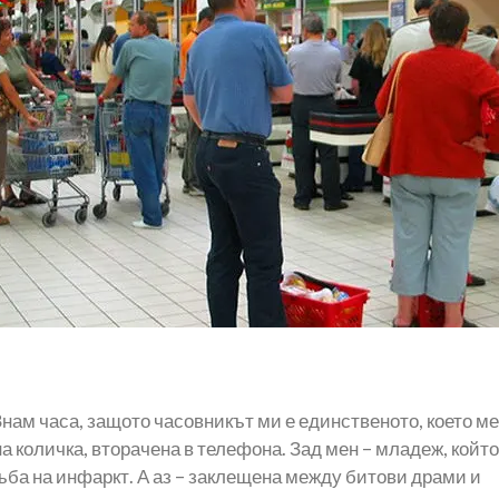
 Знам часа, защото часовникът ми е единственото, което ме
а количка, вторачена в телефона. Зад мен – младеж, който
ръба на инфаркт. А аз – заклещена между битови драми и