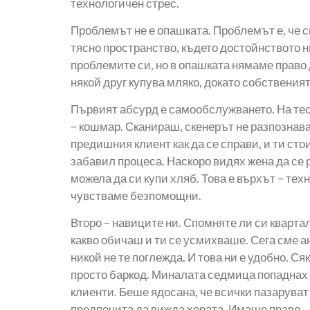
технологичен стрес.
Проблемът не е опашката. Проблемът е, че с
тясно пространство, където достойнството ни
проблемите си, но в опашката нямаме право
някой друг купува мляко, докато собственият
Първият абсурд е самообслужването. На тео
– кошмар. Сканираш, скенерът не разпознава 
предишния клиент как да се справи, и ти стои
забавил процеса. Наскоро видях жена да се 
можела да си купи хляб. Това е върхът – техн
чувстваме безпомощни.
Второ – навиците ни. Спомняте ли си кварт
какво обичаш и ти се усмихваше. Сега сме 
никой не те поглежда. И това ни е удобно. Ся
просто баркод. Миналата седмица попаднах н
клиенти. Беше ядосана, че всички пазаруват о
предпочита да вижда хората. Имаше право.