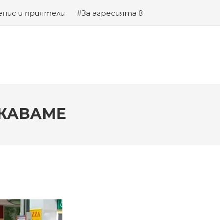
енис и приятели
#За агресията в
та на Змията
ИЖАВАМЕ