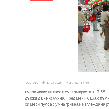
JULIANA
13.05.2026
РАЗМИШЛЕНИЯ
Вчера чаках на каса в супермаркета в 17:55.
държи да не избухна. Пред мен – баба с пълн
си мери пулса с умна гривна и изглежда на 