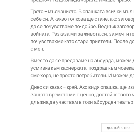
Трето – мълчанието. В опашката всички мъл
себе си. А какво толкова ще стане, ако заго
да се почувстваме по-добре. Веднъж заговор
войната. Разказа ми за живота си, за мечтите
почувствахме като стари приятели. После до
с мен.
Вместо да се предаваме на абсурда, можем 
усмивка към касиерката, поздрав към човека 
сме хора, не просто потребители. И можем д
Днес си казах – край. Ако видя опашка, ще и
Защото времето ми е ценно, достойнството ми
длъжна да участвам в този абсурден театър 
достойнство