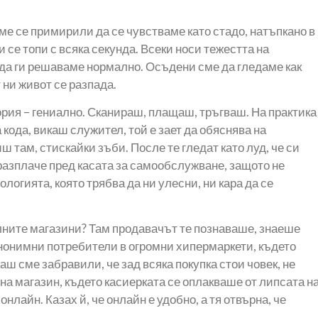
ме се примирили да се чувстваме като стадо, натъпкано в
 се топи с всяка секунда. Всеки носи тежестта на
 да ги решаваме нормално. Осъдени сме да гледаме как
 ни живот се разпада.
рия – гениално. Сканираш, плащаш, тръгваш. На практика
кода, викаш служител, той е зает да обяснява на
ш там, стискайки зъби. После те гледат като луд, че си
разплаче пред касата за самообслужване, защото не
ологията, която трябва да ни улесни, ни кара да се
алните магазини? Там продавачът те познаваше, знаеше
анонимни потребители в огромни хипермаркети, където
каш сме забравили, че зад всяка покупка стои човек, не
а магазин, където касиерката се оплакваше от липсата н
нлайн. Казах й, че онлайн е удобно, а тя отвърна, че