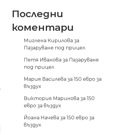
Последни
коментари
Миглена Кирилова
за
Пазаруване под прицел
Петя Иванова
за
Пазаруване
под прицел
Мария Василева
за
150 евро за
въздух
.
Виктория Маринова
за
150
евро за въздух
Йоана Начева
за
150 евро за
въздух