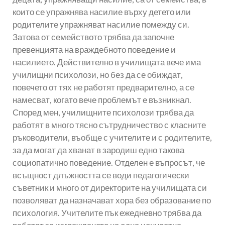
които се упражнява насилие върху детето или
родителите упражняват насилие помежду си.
Затова от семейството трябва да започне
превенцията на враждебното поведение и
насилието. Действително в училищата вече има
училищни психолози, но без да се обиждат,
повечето от тях не работят предварително, а се
намесват, когато вече проблемът е възникнал.
Според мен, училищните психолози трябва да
работят в много тясно сътрудничество с класните
ръководители, въобще с учителите и с родителите,
за да могат да хванат в зародиш едно такова
социопатично поведение. Отделен е въпросът, че
всъщност длъжността се води педагогически
съветник и много от директорите на училищата си
позволяват да назначават хора без образование по
психология. Учителите пък ежедневно трябва да