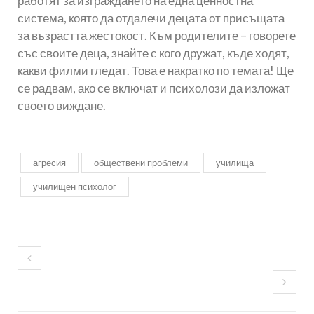
работят за изграждането на една ценностна
система, която да отдалечи децата от присъщата
за възрастта жестокост. Към родителите – говорете
със своите деца, знайте с кого дружат, къде ходят,
какви филми гледат. Това е накратко по темата! Ще
се радвам, ако се включат и психолози да изложат
своето виждане.
агресия
обществени проблеми
училища
училищен психолог