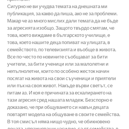
Сигурно не ви учудва темата на днешната ми
публикация, за какво да пиша, ако не за проблеми.
Макар че аз много мислих дали темата да не бъде
за агресията изобщо. Защото твърдо смятам, че
това, което виждаме в българското училище, е
това, което нашите деца попиват на улицата, в
семейството, по телевизията и въобще в живота.
Все по-често по новините съобщават за бити
учители, за бити ученици или за малолетни и
непълнолетни, които по особено жесток начин
посягат на живота на свои съученици и приятели
или пък на своя живот. Накъде върви светът, се
питам аз. И коя е причината за ескалирането на
тази агресия сред нашата младеж. Безспорно е
доказано, че при общуването си навън децата
повтарят модела на общуване в своите семейства.
В тоя смисъл няма нищо чудно, че обикновено
децата, упражняващи насилие, са от семейства, в