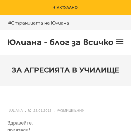
АКТУАЛНО
#Страницата на Юлиана
#Пловдив – моят град
Юлиана - блог за всичко
#Късното шоу на Денис и приятели
#За агресията в училище
#За гроба на Левски
ЗА АГРЕСИЯТА В УЧИЛИЩЕ
#Хубаво местенце в Пловдив
#Годината на Змията
JULIANA
23.01.2013
РАЗМИШЛЕНИЯ
Здравейте,
приятели!