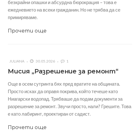
безкрайни опашки и абсурдна бюрокрация – това е
ежедневието на всеки гражданин. Но не трябва да се
примиряваме.
Прочети още
JULIANA
30.05.2026
1
Мисия „Разрешение за ремонт“
Още в осем сутринта бях пред вратите на общината.
Просто исках да оправя покрива, който течеше като
Ниагарски водопад. Трябваше да подам документи за
разрешение за ремонт. Звучи просто, нали? Грешите. Това
е като лабиринт, проектиран от садист.
Прочети още