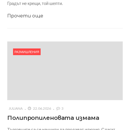
Градът не крещи, той шепти.
Прочети още
РАЗМИШЛЕНИЯ
JULIANA
22.06.2026
3
Полипропиленовата измама
Търговците са се научили да продават илюзия. Слагат