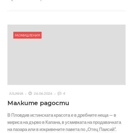
РАЗМИШЛЕНИЯ
JULIANA
26.06.2026
4
Малките радости
В Пловдив истинската красота е в дребните неща — в
мириса на дърво в Капана, в усмивката на продавачката
на пазара или в изкривените павета по „Отец Паисий“.