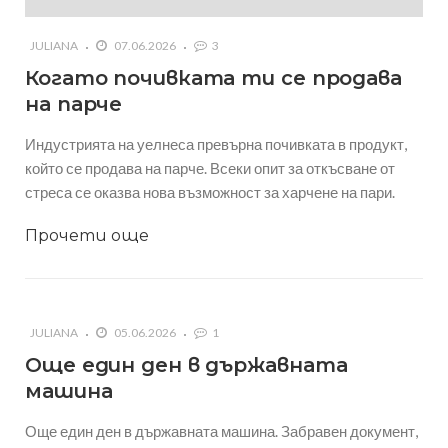
JULIANA
07.06.2026
3
Когато почивката ти се продава
на парче
Индустрията на уелнеса превърна почивката в продукт,
който се продава на парче. Всеки опит за откъсване от
стреса се оказва нова възможност за харчене на пари.
Прочети още
JULIANA
05.06.2026
1
Още един ден в държавната
машина
Още един ден в държавната машина. Забравен документ,