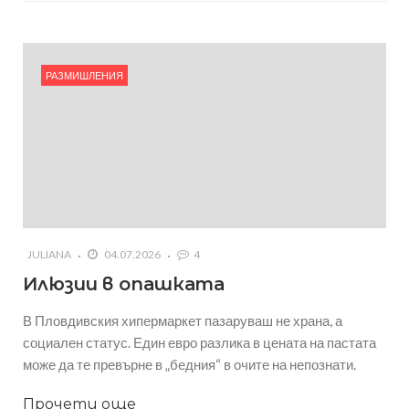
РАЗМИШЛЕНИЯ
JULIANA
04.07.2026
4
Илюзии в опашката
В Пловдивския хипермаркет пазаруваш не храна, а
социален статус. Един евро разлика в цената на пастата
може да те превърне в „бедния“ в очите на непознати.
Прочети още