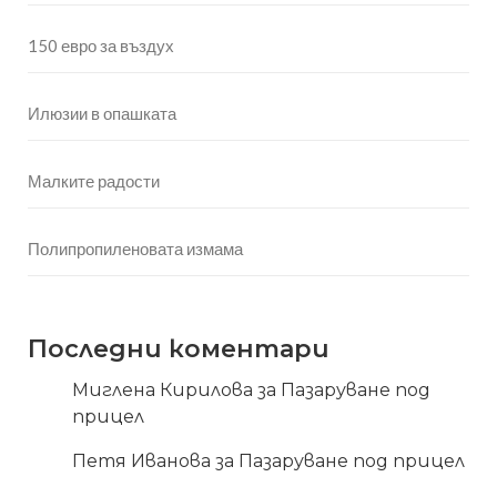
150 евро за въздух
Илюзии в опашката
Малките радости
Полипропиленовата измама
Последни коментари
Миглена Кирилова
за
Пазаруване под
прицел
Петя Иванова
за
Пазаруване под прицел