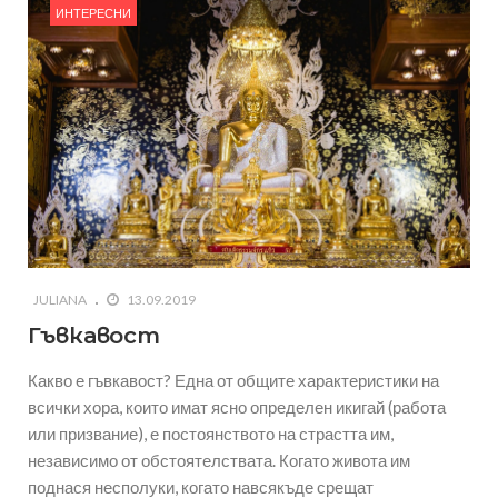
ИНТЕРЕСНИ
JULIANA
13.09.2019
Гъвкавост
Какво е гъвкавост? Една от общите характеристики на
всички хора, които имат ясно определен икигай (работа
или призвание), е постоянството на страстта им,
независимо от обстоятелствата. Когато живота им
поднася несполуки, когато навсякъде срещат