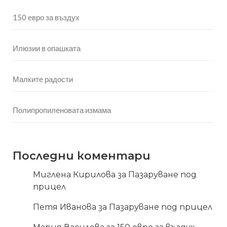
150 евро за въздух
Илюзии в опашката
Малките радости
Полипропиленовата измама
Последни коментари
Миглена Кирилова
за
Пазаруване под
прицел
Петя Иванова
за
Пазаруване под прицел