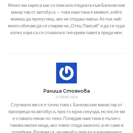
Много ми хареса как си описала гледката към Бачковския
манастир от автобуса — това наистина е момент, който
можеш да пропуснеш, ако не гледаш навън. Аз пък най-
много обичам да се спирам на „Отец Паисий“ и да се чудя
колко хора са се спъвали в тия криви павета преди мен.
Ралица Стоянова
27 ЮНИ 2026
Случвало ми се е точно това с Бачковския манастир от
прозореца на автобуса, просто една секунда, но после ми
е ставало някак по-леко. Пловдив наистина е пълен с
такива малки неща, ако човек гледа наоколо, а не само в
телефона. Радвам се, че някой е описал и изкривените