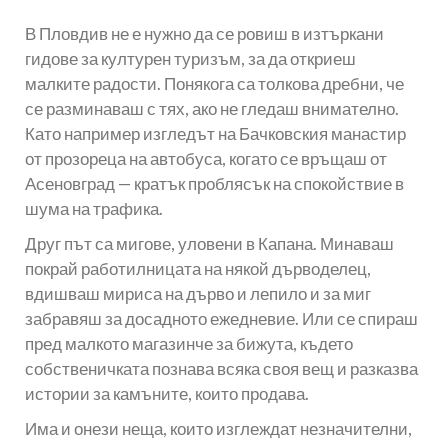
В Пловдив не е нужно да се ровиш в изтъркани
гидове за културен туризъм, за да откриеш
малките радости. Понякога са толкова дребни, че
се разминаваш с тях, ако не гледаш внимателно.
Като например изгледът на Бачковския манастир
от прозореца на автобуса, когато се връщаш от
Асеновград — кратък проблясък на спокойствие в
шума на трафика.
Друг път са мигове, уловени в Капана. Минаваш
покрай работилницата на някой дърводелец,
вдишваш мириса на дърво и лепило и за миг
забравяш за досадното ежедневие. Или се спираш
пред малкото магазинче за бижута, където
собственичката познава всяка своя вещ и разказва
истории за камъните, които продава.
Има и онези неща, които изглеждат незначителни,