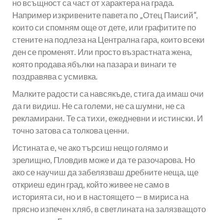
но всъщност са част от характера на града.
Например изкривените павета по „Отец Паисий“,
които си спомням още от дете, или графитите по
стените на подлеза на Централна гара, които всеки
ден се променят. Или просто възрастната жена,
която продава ябълки на пазара и винаги те
поздравява с усмивка.
Малките радости са навсякъде, стига да имаш очи
да ги видиш. Не са големи, не са шумни, не са
рекламирани. Те са тихи, ежедневни и истински. И
точно затова са толкова ценни.
Истината е, че ако търсиш нещо голямо и
зрелищно, Пловдив може и да те разочарова. Но
ако се научиш да забелязваш дребните неща, ще
откриеш един град, който живее не само в
историята си, но и в настоящето — в мириса на
прясно изпечен хляб, в светлината на залязващото