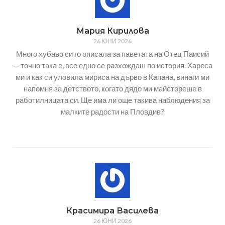
Мария Кирилова
26 ЮНИ 2026
Много хубаво си го описала за паветата на Отец Паисий
— точно така е, все едно се разхождаш по история. Хареса
ми и как си уловила мириса на дърво в Капана, винаги ми
напомня за детството, когато дядо ми майстореше в
работилницата си. Ще има ли още такива наблюдения за
малките радости на Пловдив?
Красимира Василева
26 ЮНИ 2026