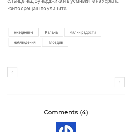
слънце над Бунарджика и в усмивките на хората,
които срещаш по улиците.
ежедневие
Капана
малки радости
наблюдения
Пловдив
Comments (4)