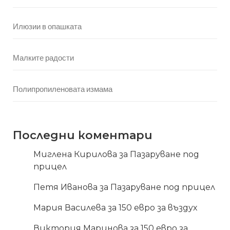
Илюзии в опашката
Малките радости
Полипропиленовата измама
Последни коментари
Миглена Кирилова
за
Пазаруване под
прицел
Петя Иванова
за
Пазаруване под прицел
Мария Василева
за
150 евро за въздух
Виктория Маринова
за
150 евро за