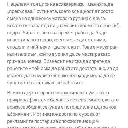
Нацелвам тоя цирк на всяка крачка – манията да
„прекъсваш“ рутината, което всъщност е просто
смяна на една консуматорска рутина с друга.
Когато ти казват да си „намериш време за себе си“,
подразбира се, че това време трябва да бъде
инвестирано в нещо, което може да се снима,
сподели и най-вече – да се плати. Това е маскиран
капитализъм, който е успял да се маскира като
грижа за човека. Бизнесът не иска да спрете да
работите – той иска да работите достатъчно, за да
можете да си купите всичко необходимо, за да се
чувствате така, сякаш не работите.
Всичко друго е просто маркетингов шум, който
прикрива факта, че балансът е невъзможен, когато
всяка свободна секунда е потенциална цел за нов
абонамент. Истината е доста по-сурова от
рекламните постери за спокойствие: щом