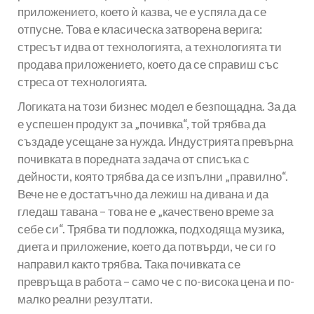
приложението, което ѝ казва, че е успяла да се
отпусне. Това е класическа затворена верига:
стресът идва от технологията, а технологията ти
продава приложението, което да се справиш със
стреса от технологията.
Логиката на този бизнес модел е безпощадна. За да
е успешен продукт за „почивка“, той трябва да
създаде усещане за нужда. Индустрията превърна
почивката в поредната задача от списъка с
дейности, която трябва да се изпълни „правилно“.
Вече не е достатъчно да лежиш на дивана и да
гледаш тавана – това не е „качествено време за
себе си“. Трябва ти подложка, подходяща музика,
диета и приложение, което да потвърди, че си го
направил както трябва. Така почивката се
превръща в работа – само че с по-висока цена и по-
малко реални резултати.