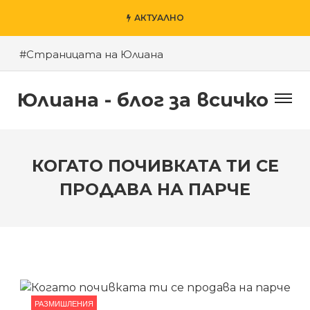
АКТУАЛНО
#Страницата на Юлиана
#Пловдив – моят град
Юлиана - блог за всичко
#Късното шоу на Денис и приятели
#За агресията в училище
#За гроба на Левски
КОГАТО ПОЧИВКАТА ТИ СЕ
#Хубаво местенце в Пловдив
ПРОДАВА НА ПАРЧЕ
#Годината на Змията
РАЗМИШЛЕНИЯ