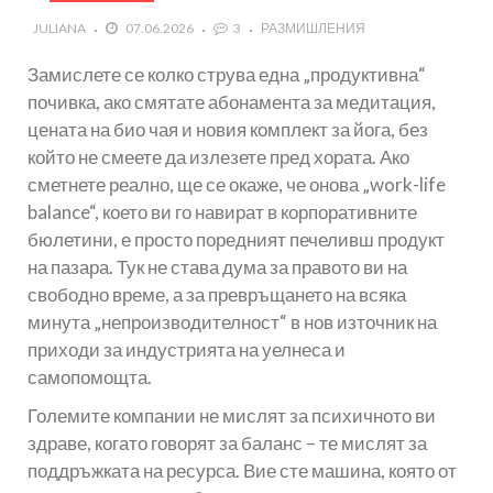
JULIANA
07.06.2026
3
РАЗМИШЛЕНИЯ
Замислете се колко струва една „продуктивна“
почивка, ако смятате абонамента за медитация,
цената на био чая и новия комплект за йога, без
който не смеете да излезете пред хората. Ако
сметнете реално, ще се окаже, че онова „work-life
balance“, което ви го навират в корпоративните
бюлетини, е просто поредният печеливш продукт
на пазара. Тук не става дума за правото ви на
свободно време, а за превръщането на всяка
минута „непроизводителност“ в нов източник на
приходи за индустрията на уелнеса и
самопомощта.
Големите компании не мислят за психичното ви
здраве, когато говорят за баланс – те мислят за
поддръжката на ресурса. Вие сте машина, която от