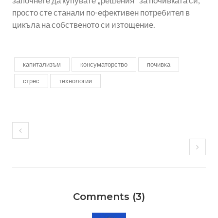
започнете да купувате „решения“ за почивката си,
просто сте станали по-ефективен потребител в
цикъла на собственото си изтощение.
капитализъм
консуматорство
почивка
стрес
технологии
Comments (3)