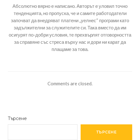
Абсолютно вярно е написано. Авторът е уловил точно
тенденцията, но пропуска, че и самите работодатели
започват да внедряват платени „уелнес“ програми като
задължителни за служителите си. Така вместо да им
осигурят по-добри условия, те прехвърлят отговорността
за справяне със стреса върху нас и дори ни карат да
плащаме за това.
Comments are closed.
Търсене
ТЪРСЕНЕ