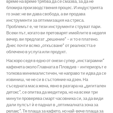
време на време трябва да се смазва, за да не
блокира производствения процес. И индустрията
го знае: не ви дава свобода, а ви продава
инструменти за оптимизация на стреса.
Проблемът е, че тези инструменти струват пари.
Всеки път, когато ви претоварят имейлите в неделя
вечер, ви предлагат „решение“ – и то е платено.
Днес почти всяко „откъсване“ от реалността е
облечено в услуга или продукт.
Наскоро седя в едно от онези супер „инстаграмни“
кафенета около Главната в Пловдив – интериорът е
толкова минималистичен, че направо ти идва да се
извиниш, че не си в състояние на дзен. На
съседната маса жена, явно в разгара на „дигитален
детокс“, се опитва да медитира, но на всеки три
минути проверява смарт часовника си, за да види
дали пулсът ѝ е паднал в „оптималната зона за
релакс“. Тя плаща за кафето, но най-вече плаща за