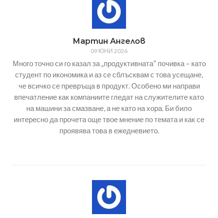
Мартин Ангелов
09 ЮНИ 2026
Много точно си го казал за „продуктивната“ почивка – като
студент по икономика и аз се сблъсквам с това усещане,
че всичко се превръща в продукт. Особено ми направи
впечатление как компаниите гледат на служителите като
на машини за смазване, а не като на хора. Би било
интересно да прочета още твое мнение по темата и как се
проявява това в ежедневието.