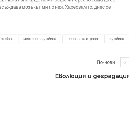
азсъждава мозъкът ми по нея. Харесвам го, днес се
любов
местене в чужбина
непозната страна
чужбина
По-нови
Еволюция и деградаци