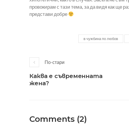
провокирам с тази тема, за да видя как ще р
представи добре
в чужбина по любов
По-стари
Каква е съвременната
жена?
Comments (2)