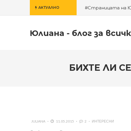
#Страницата на 
АКТУАЛНО
училище
#За гроб
Юлиана - блог за всич
БИХТЕ ЛИ С
JULIANA
11.05.2015
2
ИНТЕРЕСНИ