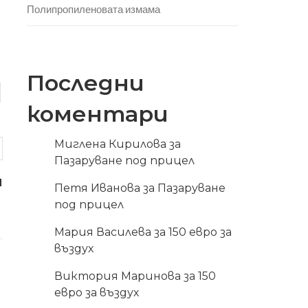
Полипропиленовата измама
Последни
коментари
Миглена Кирилова
за
Пазаруване под прицел
я
Петя Иванова
за
Пазаруване
под прицел
Мария Василева
за
150 евро за
въздух
Виктория Маринова
за
150
евро за въздух