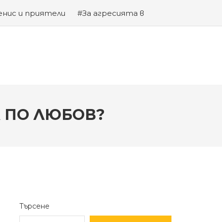
енис и приятели
#За агресията в
та на Змията
А ПО ЛЮБОВ?
Търсене