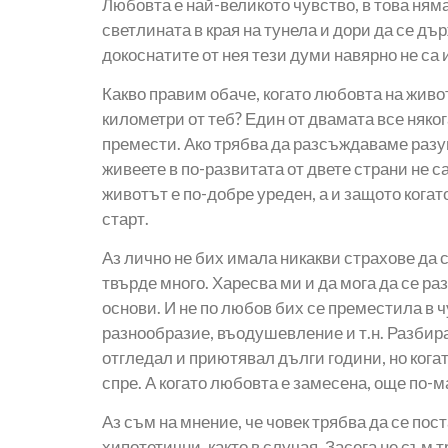
Любовта е най-великото чувство, в това ням
светлината в края на тунела и дори да се дъ
докоснатите от нея тези думи навярно не са 
Какво правим обаче, когато любовта на живо
километри от теб? Един от двамата все няког
премести. Ако трябва да разсъждаваме разу
живеете в по-развитата от двете страни не 
животът е по-добре уреден, а и защото когат
старт.
Аз лично не бих имала никакви страхове да 
твърде много. Харесва ми и да мога да се р
основи. И не по любов бих се преместила в ч
разнообразие, въодушевление и т.н. Разбира
отгледал и приютявал дълги години, но когат
спре. А когато любовта е замесена, още по-м
Аз съм на мнение, че човек трябва да се пос
хипотетични, както в случая. Засега не съм 