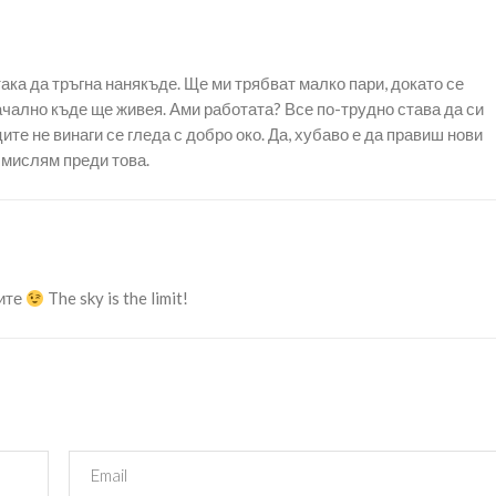
-така да тръгна нанякъде. Ще ми трябват малко пари, докато се
ачално къде ще живея. Ами работата? Все по-трудно става да си
те не винаги се гледа с добро око. Да, хубаво е да правиш нови
бмислям преди това.
лите
The sky is the limit!