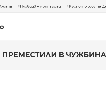
Юлиана
#Пловдив – моят град
#Късното шоу на Д
а на Левски
#Хубаво местенце в Пловдив
#Година
ко
Е ПРЕМЕСТИЛИ В ЧУЖБИН