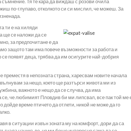
а съмнение. Тя те кара да виждаш с розови очила
ржиш по-глупаво, отколкото си си мислил, че можеш. За
изненада.
та ти е на хиляди
а ще се наложи да се
мно, за предпочитане е да
само защото там има повече възможности за работа и
о се появят деца, трябва да им осигурите най-добрия
се преместя в непозната страна, харесвам новите начала
азвълнувам за нещо, което ще разтърси живота ми из
ужбина, важното е нещо да се случва, да има
 се, че любимият Пловдив би ми липсвал, все пак той ме 
о дойде време птичето да отлети, никой не може да го
алко.
тавя в ситуации извън зоната му на комфорт, дори да са
тръгнала наникъде, но ми беше интересно сама да се