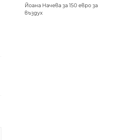
Йоана Начева
за
150 евро за
въздух