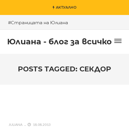
АКТУАЛНО
#Страницата на Юлиана
#Пловдив – моят град
Юлиана - блог за всичко
#Късното шоу на Денис и приятели
#За агресията в училище
#За гроба на Левски
POSTS TAGGED: СЕКДОР
#Хубаво местенце в Пловдив
#Годината на Змията
JULIANA
18.08.2013