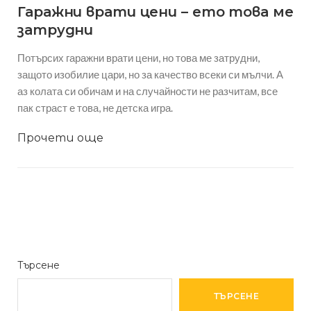
Гаражни врати цени – ето това ме
затрудни
Потърсих гаражни врати цени, но това ме затрудни,
защото изобилие цари, но за качество всеки си мълчи. А
аз колата си обичам и на случайности не разчитам, все
пак страст е това, не детска игра.
Прочети още
Търсене
ТЪРСЕНЕ