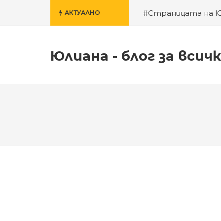
#Страницата на 
АКТУАЛНО
училище
#За гроб
Юлиана - блог за всич