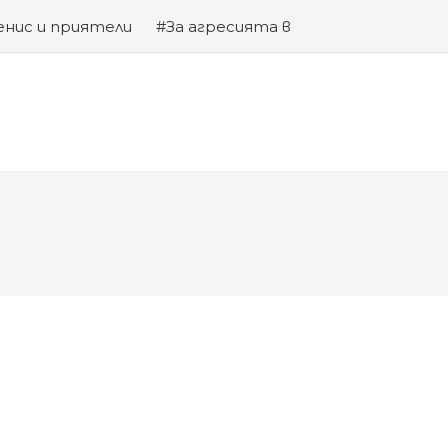
енис и приятели
#За агресията в
та на Змията