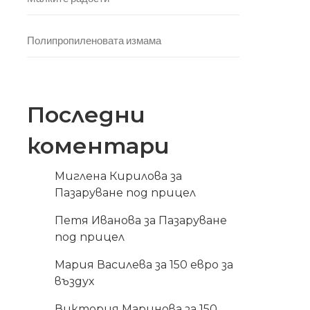
Полипропиленовата измама
Последни
коментари
Миглена Кирилова
за
Пазаруване под прицел
Петя Иванова
за
Пазаруване
под прицел
Мария Василева
за
150 евро за
въздух
Виктория Маринова
за
150