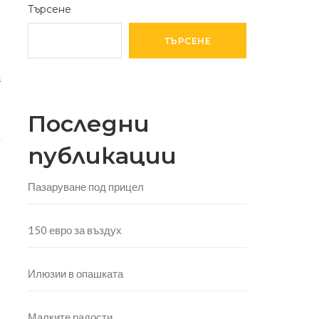
Търсене
ТЪРСЕНЕ
а
Последни
публикации
Пазаруване под прицел
150 евро за въздух
Илюзии в опашката
Малките радости