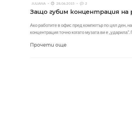
JULIANA
28.06.2015
2
Защо губим концентрация на 
Ако работите в офис пред компютър по цял ден, н
концентрация точно когато музата ви е „ударила“
Прочети още