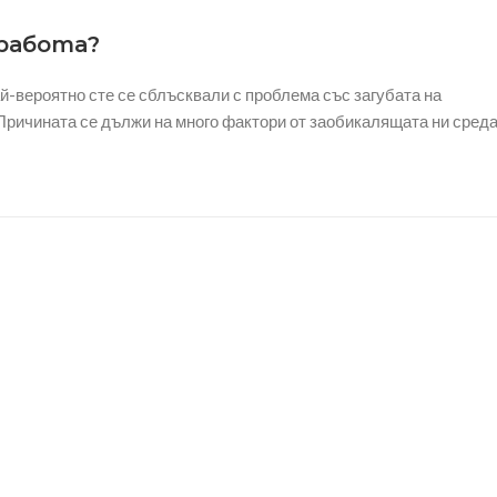
работа?
ай-вероятно сте се сблъсквали с проблема със загубата на
. Причината се дължи на много фактори от заобикалящата ни сред