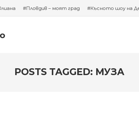
Юлиана
#Пловдив – моят град
#Късното шоу на Д
а на Левски
#Хубаво местенце в Пловдив
#Година
ко
POSTS TAGGED: МУЗА