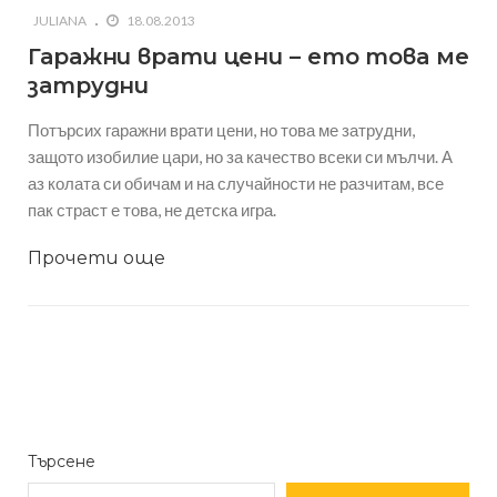
JULIANA
18.08.2013
Гаражни врати цени – ето това ме
затрудни
Потърсих гаражни врати цени, но това ме затрудни,
защото изобилие цари, но за качество всеки си мълчи. А
аз колата си обичам и на случайности не разчитам, все
пак страст е това, не детска игра.
Прочети още
Търсене