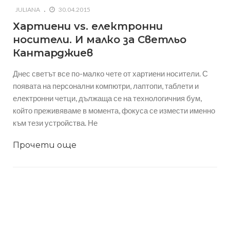
JULIANA
30.04.2015
Хартиени vs. електронни
носители. И малко за Светльо
Кантарджиев
Днес светът все по-малко чете от хартиени носители. С
появата на персонални компютри, лаптопи, таблети и
електронни четци, дължаща се на технологичния бум,
който преживяваме в момента, фокуса се измести именно
към тези устройства. Не
Прочети още