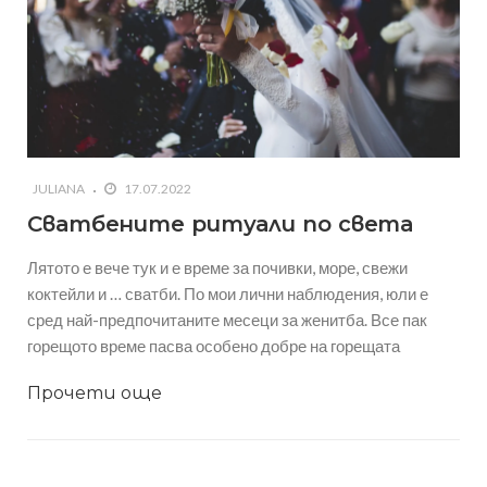
JULIANA
17.07.2022
Сватбените ритуали по света
Лятото е вече тук и е време за почивки, море, свежи
коктейли и … сватби. По мои лични наблюдения, юли е
сред най-предпочитаните месеци за женитба. Все пак
горещото време пасва особено добре на горещата
Прочети още