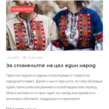
РАЗМИШЛЕНИЯ
JULIANA
30.05.2020
За спомените на цял един народ
През последната година се вълнувам от темата за
народната памет. Далеч съм от мисълта, че това обхваща
единствено революционния и освобожденския период.
Моите интереси се простират по-назад във времето и
включват обичаите, традициите и причините