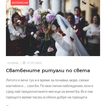
ИНТЕРЕСНИ
JULIANA
17.07.2022
Сватбените ритуали по света
Лятото е вече тук и е време за почивки, море, свежи
коктейли и … сватби. По мои лични наблюдения, юли е
сред най-предпочитаните месеци за женитба. Все пак
горещото време пасва особено добре на горещата