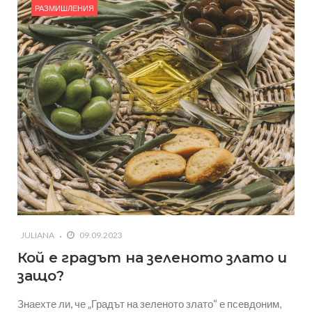
РАЗМИШЛЕНИЯ
JULIANA
09.09.2023
Кой е градът на зеленото злато и
защо?
Знаехте ли, че „Градът на зеленото злато“ е псевдоним,