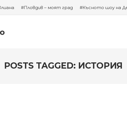
Юлиана
#Пловдив – моят град
#Късното шоу на Д
а на Левски
#Хубаво местенце в Пловдив
#Година
ко
POSTS TAGGED: ИСТОРИЯ