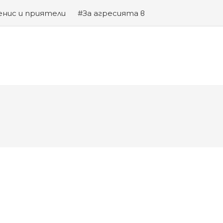
енис и приятели
#За агресията в
та на Змията