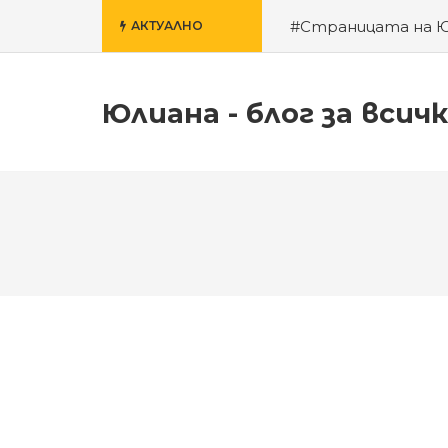
#Страницата на 
АКТУАЛНО
училище
#За гроб
Юлиана - блог за всич