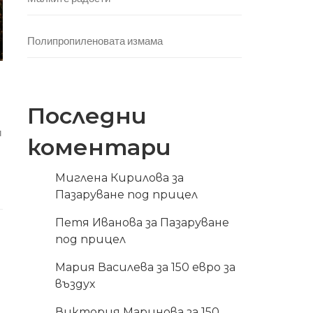
Полипропиленовата измама
Последни
и
коментари
Миглена Кирилова
за
Пазаруване под прицел
Петя Иванова
за
Пазаруване
под прицел
Мария Василева
за
150 евро за
въздух
Виктория Маринова
за
150