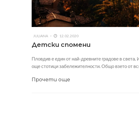
JULIANA
12.02.2020
Детски спомени
Пловдив е един от най-древните градове в света. 
още стотици забележителности. Общо взето от вся
Прочети още