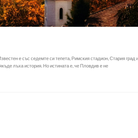
Известен е със седемте си тепета, Римския стадион, Стария град 
къде лъха история. Но истината е, че Пловдив е не