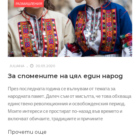
РАЗМИШЛЕНИЯ
JULIANA
30.05.2020
За спомените на цял един народ
През последната година се вълнувам от темата за
народната памет. Далеч съм от мисълта, че това обхваща
единствено революционния и освобожденския период.
Моите интереси се простират по-назад във времето и
включват обичаите, традициите и причините
Прочети още