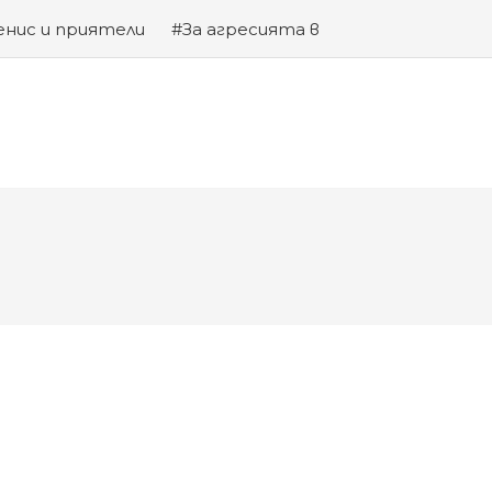
енис и приятели
#За агресията в
та на Змията