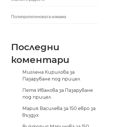
Полипропиленовата измама
Последни
коментари
Миглена Кирилова
за
Пазаруване под прицел
Петя Иванова
за
Пазаруване
под прицел
Мария Василева
за
150 евро за
въздух
Виктория Маринова
за
150