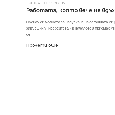
JULIANA
15.03.2015
Работата, която вече не вдъ
Пуснах си молбата за напускане на сегашната ми 
завърших университета и в началото я приемах мн
се
Прочети още