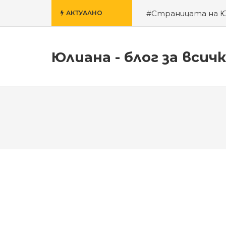
#Страницата на 
АКТУАЛНО
училище
#За гроб
Юлиана - блог за всич