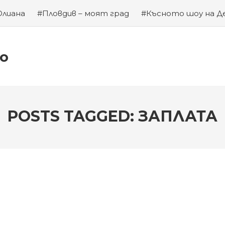
Юлиана
#Пловдив – моят град
#Късното шоу на Д
а на Левски
#Хубаво местенце в Пловдив
#Година
ко
POSTS TAGGED: ЗАПЛАТА