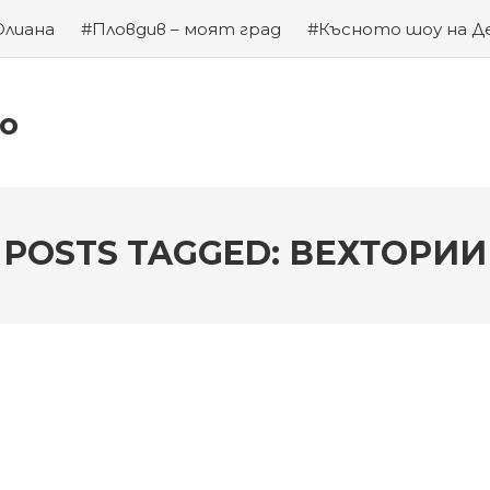
Юлиана
#Пловдив – моят град
#Късното шоу на Д
а на Левски
#Хубаво местенце в Пловдив
#Година
ко
POSTS TAGGED: ВЕХТОРИИ