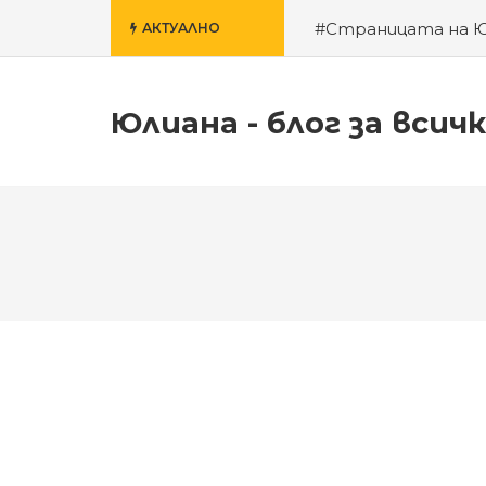
#Страницата на 
АКТУАЛНО
училище
#За гроб
Юлиана - блог за всич