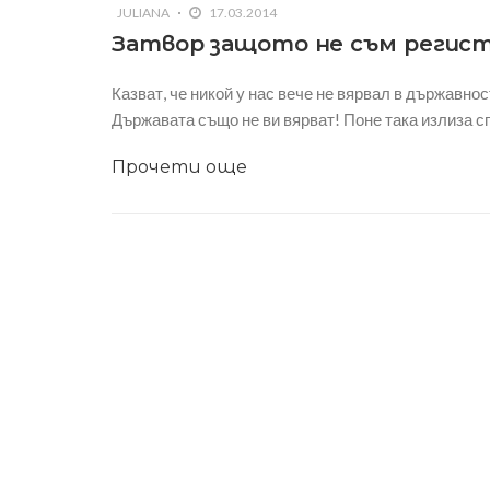
JULIANA
17.03.2014
Затвор защото не съм регис
Казват, че никой у нас вече не вярвал в държавно
Държавата също не ви вярват! Поне така излиза с
Прочети още