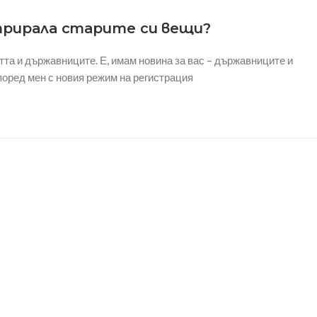
трирала старите си вещи?
стта и държавниците. Е, имам новина за вас – държавниците и
поред мен с новия режим на регистрация