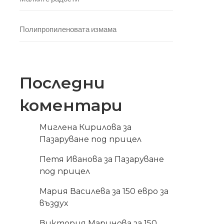
Полипропиленовата измама
Последни
коментари
Миглена Кирилова
за
Пазаруване под прицел
Петя Иванова
за
Пазаруване
под прицел
Мария Василева
за
150 евро за
въздух
Виктория Маринова
за
150