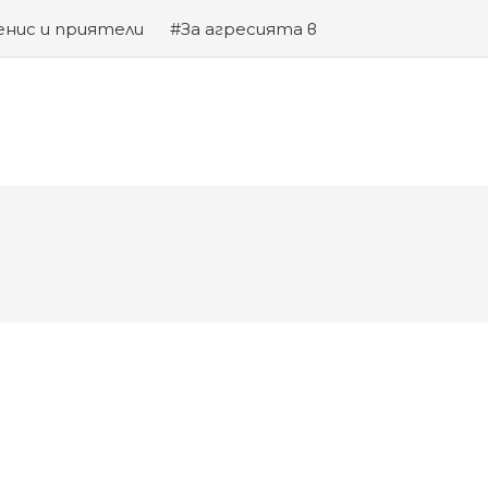
енис и приятели
#За агресията в
та на Змията