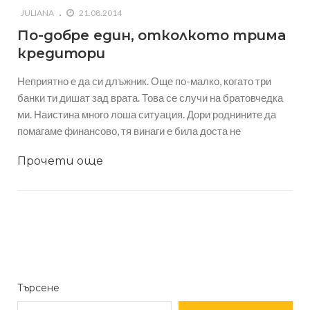
JULIANA
21.08.2014
По-добре един, отколкото трима
кредитори
Неприятно е да си длъжник. Още по-малко, когато три
банки ти дишат зад врата. Това се случи на братовчедка
ми. Наистина много лоша ситуация. Дори роднините да
помагаме финансово, тя винаги е била доста не
Прочети още
Търсене