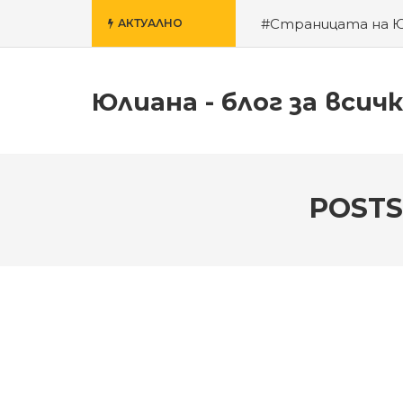
#Страницата на 
АКТУАЛНО
училище
#За гроб
Юлиана - блог за всич
POSTS