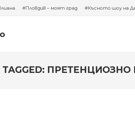
Юлиана
#Пловдив – моят град
#Късното шоу на Д
а на Левски
#Хубаво местенце в Пловдив
#Година
ко
 TAGGED: ПРЕТЕНЦИОЗНО