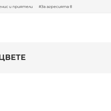
енис и приятели
#За агресията в
та на Змията
 ЦВЕТЕ