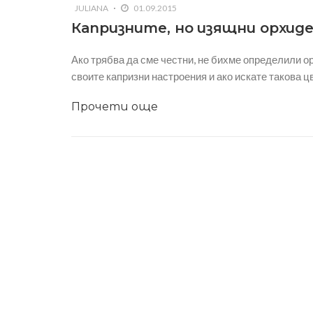
JULIANA
01.09.2015
Капризните, но изящни орхид
Ако трябва да сме честни, не бихме определили ор
своите капризни настроения и ако искате такова цв
Прочети още