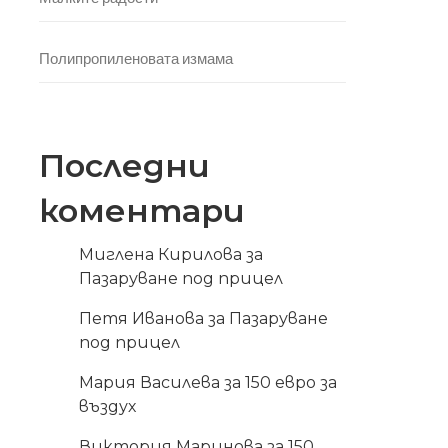
Полипропиленовата измама
Последни
коментари
Миглена Кирилова
за
Пазаруване под прицел
Петя Иванова
за
Пазаруване
под прицел
Мария Василева
за
150 евро за
въздух
Виктория Маринова
за
150