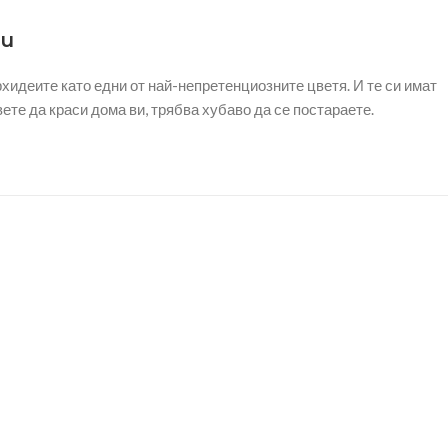
еи
хидеите като едни от най-непретенциозните цветя. И те си имат
ете да краси дома ви, трябва хубаво да се постараете.