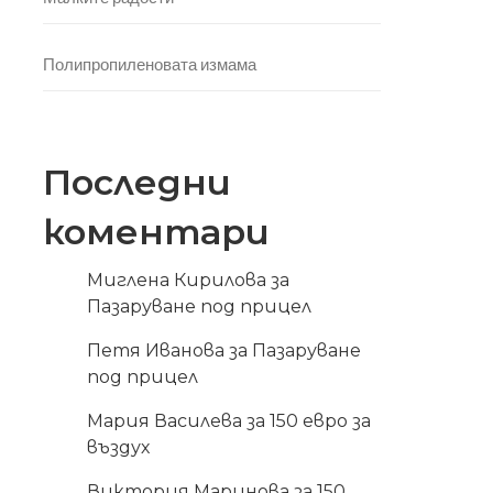
Полипропиленовата измама
Последни
коментари
Миглена Кирилова
за
Пазаруване под прицел
Петя Иванова
за
Пазаруване
под прицел
Мария Василева
за
150 евро за
въздух
Виктория Маринова
за
150