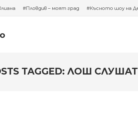
Юлиана
#Пловдив – моят град
#Късното шоу на Д
а на Левски
#Хубаво местенце в Пловдив
#Година
ко
STS TAGGED: ЛОШ СЛУША