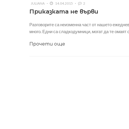
JULIANA
14.04.2015
2
Приказката не върви
Разговорите са неизменна част от нашето ежедневи
много. Едни са сладкодумници, могат да те омаят с
Прочети още