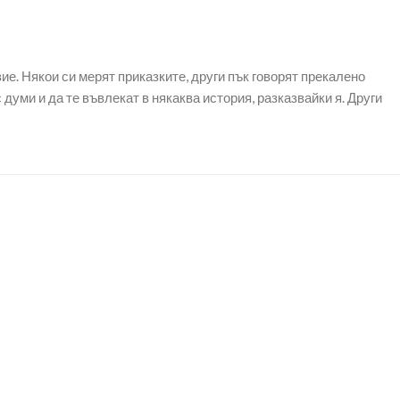
е. Някои си мерят приказките, други пък говорят прекалено
 думи и да те въвлекат в някаква история, разказвайки я. Други