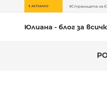
#Страницата на 
АКТУАЛНО
училище
#За гроб
Юлиана - блог за всич
PO