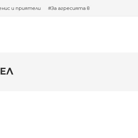
енис и приятели
#За агресията в
та на Змията
ТЕЛ