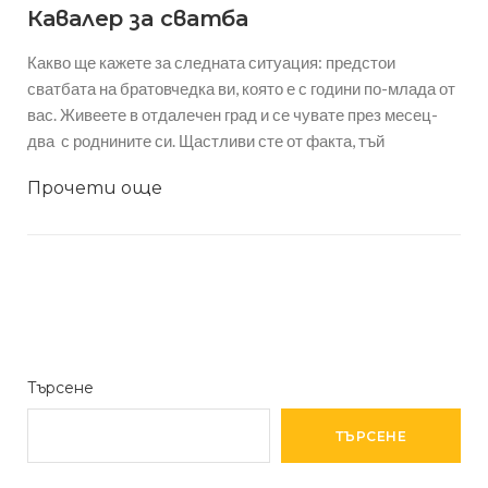
Кавалер за сватба
Какво ще кажете за следната ситуация: предстои
сватбата на братовчедка ви, която е с години по-млада от
вас. Живеете в отдалечен град и се чувате през месец-
два с роднините си. Щастливи сте от факта, тъй
Прочети още
Търсене
ТЪРСЕНЕ