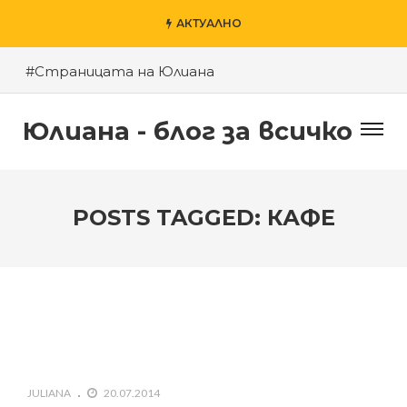
АКТУАЛНО
#Страницата на Юлиана
#Пловдив – моят град
Юлиана - блог за всичко
#Късното шоу на Денис и приятели
#За агресията в училище
#За гроба на Левски
POSTS TAGGED: КАФЕ
#Хубаво местенце в Пловдив
#Годината на Змията
JULIANA
20.07.2014