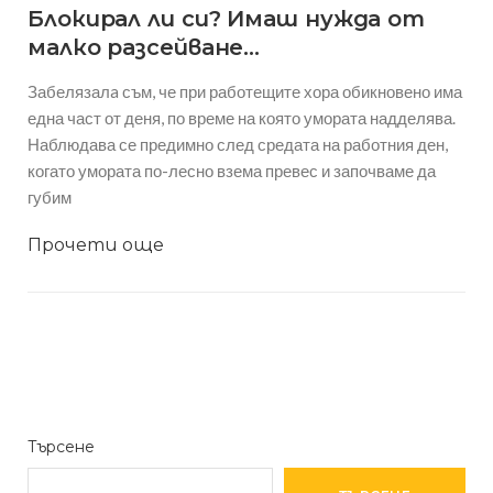
Блокирал ли си? Имаш нужда от
малко разсейване…
Забелязалa съм, че при работещите хора обикновено има
една част от деня, по време на която умората надделява.
Наблюдава се предимно след средата на работния ден,
когато умората по-лесно взема превес и започваме да
губим
Прочети още
Търсене