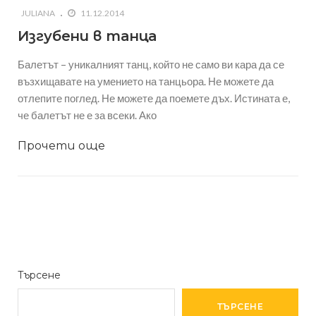
JULIANA
11.12.2014
Изгубени в танца
Балетът – уникалният танц, който не само ви кара да се
възхищавате на умението на танцьора. Не можете да
отлепите поглед. Не можете да поемете дъх. Истината е,
че балетът не е за всеки. Ако
Прочети още
Търсене
ТЪРСЕНЕ