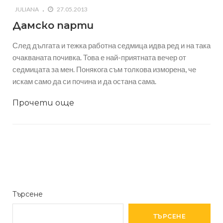
JULIANA
27.05.2013
Дамско парти
След дългата и тежка работна седмица идва ред и на така
очакваната почивка. Това е най-приятната вечер от
седмицата за мен. Понякога съм толкова изморена, че
искам само да си почина и да остана сама.
Прочети още
Търсене
ТЪРСЕНЕ