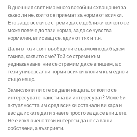
В днешния свят има много всеобщи схващания за
какво ли не, които се приемат за норма от всички.
Ето защо всеки се стреми да се доближи колкото се
може повече до тази норма, за да се чувства
нормален, вписващ се, един от тях и т.н.
Дали в този свят въобще ни е възможно да бъдем
такива, каквито сме? Той се стреми към
уеднаквяване, ние се стремим да се впишем, а с
тези универсални норми всички клоним към едно и
също нещо.
Замисляли ли сте се дали нещата, от които се
интересувате, наистина ви интересуват? Може би
актуалността им сред всички останали ви кара и
вас да искате да ги знаете просто за да се впишете.
Не е изключено тези интереси да не са ваши
собствени, а възприети.