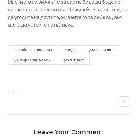
Мнението на околните за вас не бива да бъде по-
ценно от собственото ви. Не живейте живота си, за
да угодите на другите, живейте го за себе си, ако
може да устоите на натиска.
всеобщи схващания
имидж
уеднаквяване
универсални норми
чужд живот
Leave Your Comment