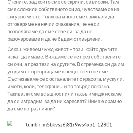
Стените, зад които сме се скрили, са високи. Там
сме сложили собственото си аз, чувстваме се на
сигурно място. Толкова много сме свикнали да
отговаряме на нечии очаквания, че не си
позволяваме да сме себе си, за да не
разочароваме и да не бъдем отхвърлени.
Сякаш живеем чужд живот – този, който другите
искат да имаме. Виждаме се не през собствените
си очи, а през тези на другите. В стремежа си да им
угодим се превръщаме в нещо, което не сме.
Състезаваме се с останалите по красота, мускули,
имоти, коли, телефони… и то твърде показно.
Такива ли сме всъщност или такъв имидж искаме
да си изградим, за да ни харесват? Нима е срамно
да сме по-различни?