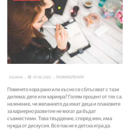
JULIANA
07.02.2022
РАЗМИШЛЕНИЯ
Повечето хора рано или късно се сблъскват с тази
дилема: дете или кариера? Голям процент от тях са
на мнение, че желанието да имат деца и плановете
за кариерно развитие не могат да бъдат
съвместими. Това твърдение, според мен, има
нужда от дискусия. Все пак не е детска игра да