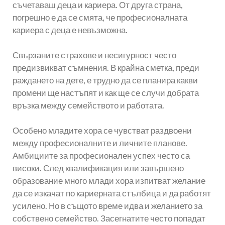
съчетаваш деца и кариера. От друга страна,
погрешно е да се смята, че професионалната
кариера с деца е невъзможна.
Свързаните страхове и несигурност често
предизвикват съмнения. В крайна сметка, преди
раждането на дете, е трудно да се планира какви
промени ще настъпят и как ще се случи добрата
връзка между семейството и работата.
Особено младите хора се чувстват раздвоени
между професионалните и личните планове.
Амбициите за професионален успех често са
високи. След квалификация или завършено
образование много млади хора изпитват желание
да се изкачат по кариерната стълбица и да работят
усилено. Но в същото време идва и желанието за
собствено семейство. Засегнатите често попадат