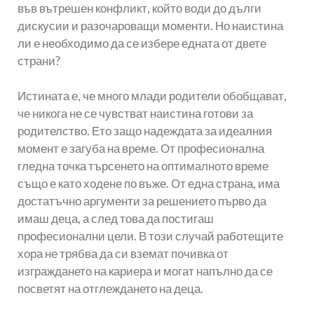
във вътрешен конфликт, който води до дълги
дискусии и разочароващи моменти. Но наистина
ли е необходимо да се избере едната от двете
страни?
Истината е, че много млади родители обобщават,
че никога не се чувстват наистина готови за
родителство. Ето защо надеждата за идеалния
момент е загуба на време. От професионална
гледна точка търсенето на оптималното време
също е като ходене по въже. От една страна, има
достатъчно аргументи за решението първо да
имаш деца, а след това да постигаш
професионални цели. В този случай работещите
хора не трябва да си вземат почивка от
изграждането на кариера и могат напълно да се
посветят на отглеждането на деца.