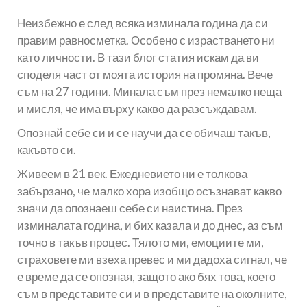
Неизбежно е след всяка изминала година да си
правим равносметка. Особено с израстването ни
като личности. В тази блог статия искам да ви
споделя част от моята история на промяна. Вече
съм на 27 години. Минала съм през немалко неща
и мисля, че има върху какво да разсъждавам.
Опознай себе си и се научи да се обичаш такъв,
какъвто си.
Живеем в 21 век. Ежедневието ни е толкова
забързано, че малко хора изобщо осъзнават какво
значи да опознаеш себе си наистина. През
изминалата година, и бих казала и до днес, аз съм
точно в такъв процес. Тялото ми, емоциите ми,
страховете ми взеха превес и ми дадоха сигнал, че
е време да се опозная, защото ако бях това, което
съм в представите си и в представите на околните,