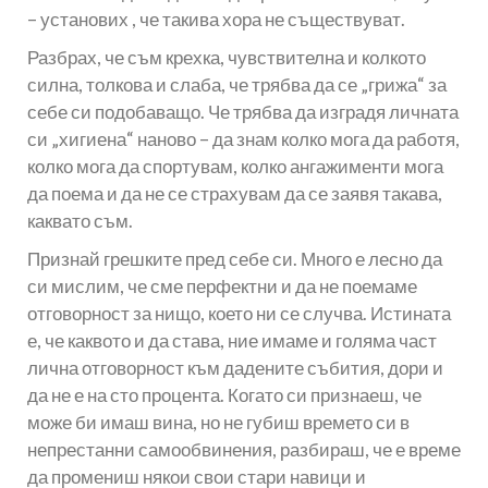
– установих , че такива хора не съществуват.
Разбрах, че съм крехка, чувствителна и колкото
силна, толкова и слаба, че трябва да се „грижа“ за
себе си подобаващо. Че трябва да изградя личната
си „хигиена“ наново – да знам колко мога да работя,
колко мога да спортувам, колко ангажименти мога
да поема и да не се страхувам да се заявя такава,
каквато съм.
Признай грешките пред себе си. Много е лесно да
си мислим, че сме перфектни и да не поемаме
отговорност за нищо, което ни се случва. Истината
е, че каквото и да става, ние имаме и голяма част
лична отговорност към дадените събития, дори и
да не е на сто процента. Когато си признаеш, че
може би имаш вина, но не губиш времето си в
непрестанни самообвинения, разбираш, че е време
да промениш някои свои стари навици и