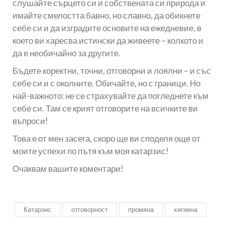
слушайте сърцето си и собствената си природа и
имайте смелостта бавно, но славно, да обикнете
себе си и да изградите основите на ежедневие, в
което ви харесва истински да живеете – колкото и
да е необичайно за другите.
Бъдете коректни, точни, отговорни и лоялни – и със
себе си и с околните. Обичайте, но с граници. Но
най-важното: не се страхувайте да погледнете към
себе си. Там се крият отговорите на всичките ви
въпроси!
Това е от мен засега, скоро ще ви споделя още от
моите успехи по пътя към моя катарзис!
Очаквам вашите коментари!
Катарзис
отговорност
промяна
хигиена