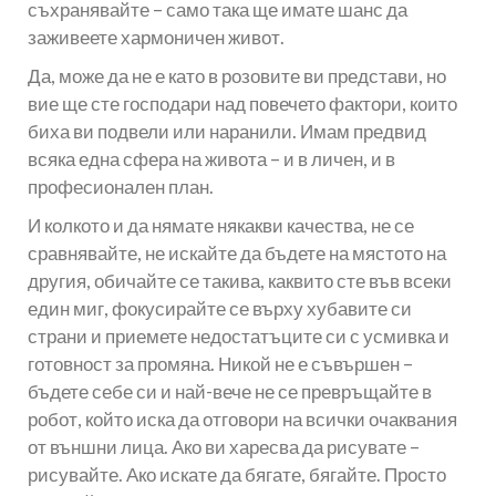
съхранявайте – само така ще имате шанс да
заживеете хармоничен живот.
Да, може да не е като в розовите ви представи, но
вие ще сте господари над повечето фактори, които
биха ви подвели или наранили. Имам предвид
всяка една сфера на живота – и в личен, и в
професионален план.
И колкото и да нямате някакви качества, не се
сравнявайте, не искайте да бъдете на мястото на
другия, обичайте се такива, каквито сте във всеки
един миг, фокусирайте се върху хубавите си
страни и приемете недостатъците си с усмивка и
готовност за промяна. Никой не е съвършен –
бъдете себе си и най-вече не се превръщайте в
робот, който иска да отговори на всички очаквания
от външни лица. Ако ви харесва да рисувате –
рисувайте. Ако искате да бягате, бягайте. Просто