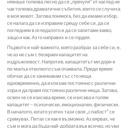
нямаше толкова лесно да се „пречупя“ от наглед не
чак толкова драматични събития, които се случиха
в моя живот. Затова понякога, без да имаме избор,
се налага да се изправим срещу себе си, да се
погледнем в огледалото и да се запитаме какво,
защо и как. Аз го направих и се гордея.
Първото и най-важното, което разбрах за себе си, е,
че аз не съм с безкраен капацитет на
издръжливост. Напротив, капацитетът ми дори е
по-малък отколкото съм очаквала. Преди време
обичах да се занимавам със сто неща
едновременно, да излизам постоянно с различни
хора и да правя постоянно различни неща. Затова,
освен че се изисква време, се изисква и голям
капацитет – психически, емоционален, физически.
В началото, когато усетих тази своя „слабост“ се
срамувах. Питах се как е възможно. Аз вярвах, че
съм и мога да бъда най-добрата във всичко, но уви