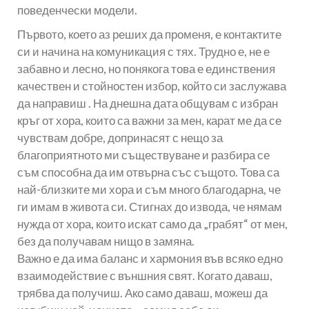
поведенчески модели.
Първото, което аз реших да променя, е контактите
си и начина на комуникация с тях. Трудно е, не е
забавно и лесно, но понякога това е единствения
качествен и стойностен избор, който си заслужава
да направиш . На днешна дата общувам с избран
кръг от хора, които са важни за мен, карат ме да се
чувствам добре, допринасят с нещо за
благоприятното ми съществуване и разбира се
съм способна да им отвърна със същото. Това са
най-близките ми хора и съм много благодарна, че
ги имам в живота си. Стигнах до извода, че нямам
нужда от хора, които искат само да „грабят“ от мен,
без да получавам нищо в замяна.
Важно е да има баланс и хармония във всяко едно
взаимодействие с външния свят. Когато даваш,
трябва да получиш. Ако само даваш, можеш да