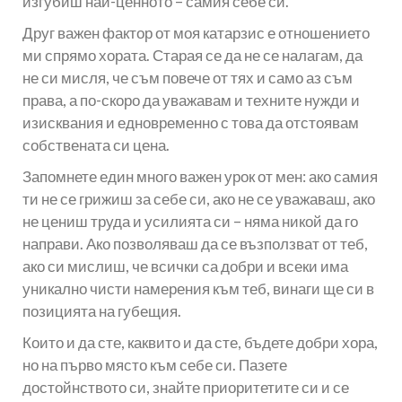
изгубиш най-ценното – самия себе си.
Друг важен фактор от моя катарзис е отношението
ми спрямо хората. Старая се да не се налагам, да
не си мисля, че съм повече от тях и само аз съм
права, а по-скоро да уважавам и техните нужди и
изисквания и едновременно с това да отстоявам
собствената си цена.
Запомнете един много важен урок от мен: ако самия
ти не се грижиш за себе си, ако не се уважаваш, ако
не цениш труда и усилията си – няма никой да го
направи. Ако позволяваш да се възползват от теб,
ако си мислиш, че всички са добри и всеки има
уникално чисти намерения към теб, винаги ще си в
позицията на губещия.
Които и да сте, каквито и да сте, бъдете добри хора,
но на първо място към себе си. Пазете
достойнството си, знайте приоритетите си и се