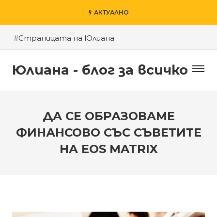
АКТУАЛНО
#Страницата на Юлиана
#Пловдив – моят град
Юлиана - блог за всичко
#Късното шоу на Денис и приятели
#За агресията в училище
#За гроба на Левски
ДА СЕ ОБРАЗОВАМЕ
#Хубаво местенце в Пловдив
ФИНАНСОВО СЪС СЪВЕТИТЕ
НА EOS MATRIX
#Годината на Змията