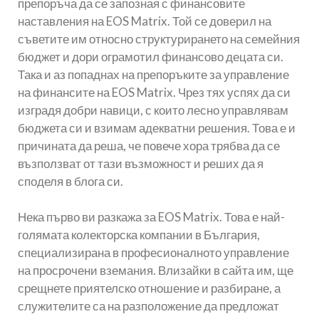
препоръча да се запозная с финансовите
наставления на EOS Matrix. Той се доверил на
съветите им относно структурирането на семейния
бюджет и дори ограмотил финансово децата си.
Така и аз попаднах на препоръките за управление
на финансите на EOS Matrix. Чрез тях успях да си
изградя добри навици, с които лесно управлявам
бюджета си и взимам адекватни решения. Това е и
причината да реша, че повече хора трябва да се
възползват от тази възможност и реших да я
споделя в блога си.
Нека първо ви разкажа за EOS Matrix. Това е най-
голямата колекторска компании в България,
специализирана в професионалното управление
на просрочени вземания. Влизайки в сайта им, ще
срещнете приятелско отношение и разбиране, а
служителите са на разположение да предложат