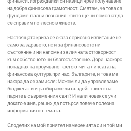
финанси, изграждайки си навици чрез получаване
на добра финасова грамотност. Смятам, че това са
фундаментални познания, които ще ни помогнат да
се справим по-лесно в живота.
Настоящата криза се оказа сериозно изпитание не
само за здравето, но и за финансовото ни
състояние и ни напомни за личната отговорност
към собственото ни благосъстояние. Дори наскоро
попаднах на проучване, което отчита липсата на
финансова култура при нас, българите, и това ме
накара да се замисля: Можем ли да управляваме
бюджета си и разбираме ли въздействието на
парите в съвременния свят? И нали човек се учи,
докато е жив, реших да потърся повече полезна
информация по темата.
Споделих на мой приятел намеренията си и той ми