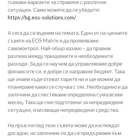
гъвкави варианти за справяне с различни
ситуации. Сами можете да се убедите:
https://bg.eos-solutions.com/
.
А сега да се върнем на темата. Един от на-ценните
съвети на EOS Matrix е да проявяваме
самоконтрол. Най-общо казано – да правим
разлика между прищевките и необходимите
разходи. За да се научим да управляваме добре
финансите си, е добре си направим бюджет. Така
ще знаем къде отиват парите ни и ще можем да
планираме какво се случва с тях. Необходимо е да
започнем да спестяваме определена сума всеки
месец. Така ще сме подготвени за непредвидени
ситуации, изискващи непредвидени средства.
На пръв поглед тези съвети може да изглеждат
досадни, но започнем ли да се придържаме към