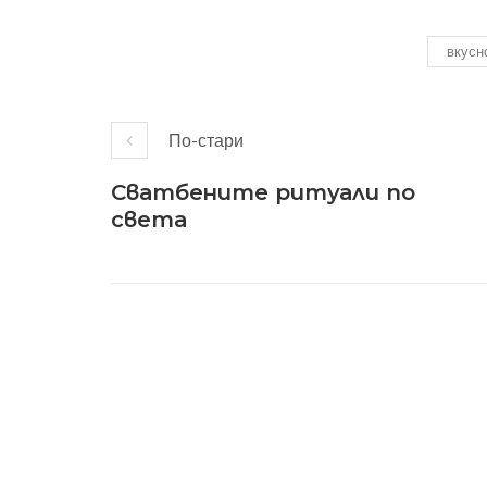
вкусн
По-стари
Сватбените ритуали по
света