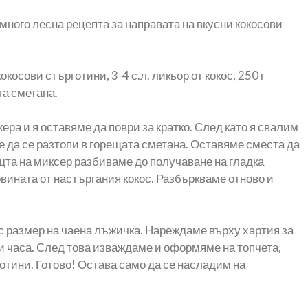
 много лесна рецепта за направата на вкусни кокосови
осови стърготини, 3-4 с.л. ликьор от кокос, 250 г
та сметана.
ра и я оставяме да поври за кратко. След като я свалим
е да се разтопи в горещата сметана. Оставяме сместа да
ощта на миксер разбиваме до получаване на гладка
вината от настъргания кокос. Разбъркваме отново и
с размер на чаена лъжичка. Нареждаме върху хартия за
ри часа. След това изваждаме и оформяме на топчета,
отини. Готово! Остава само да се насладим на