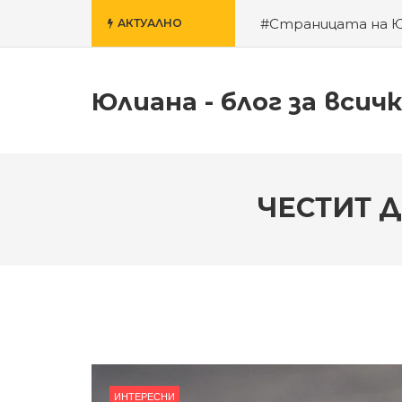
#Страницата на 
АКТУАЛНО
училище
#За гроб
Юлиана - блог за всич
ЧЕСТИТ 
ИНТЕРЕСНИ