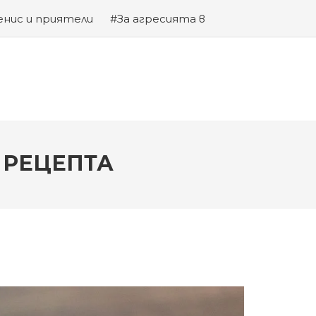
енис и приятели
#За агресията в
та на Змията
 РЕЦЕПТА