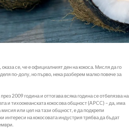
, оказа се, че е официалният ден на кокоса. Мисля да го
деля по-долу, но първо, нека разберем малко повече за
през 2009 година и оттогава всяка година се отбелязва на
ката и тихоокеанската кокосова общност (APCC) – да, има
а мисия или цел на тази общност, е да подкрепи
чки интереси на кокосовата индустрия трябва да бъдат
ември.