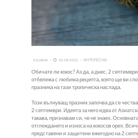
JULIANA
02.09.2022
ИНТЕРЕСНИ
Обичате ли кокос? Аз да, а днес, 2 септември
отбележа с любима рецепта, която ще ви спо
празника на тази тропическа наслада.
Този вълнуващ празник започва да се чества 
2 септември. Идеята за него идва от Азиатс
такава, признавам си, че не знаех. Основнат
отглеждането и износа на кокосов орех. Вси
представени и защитени ежегодно на 2 септ