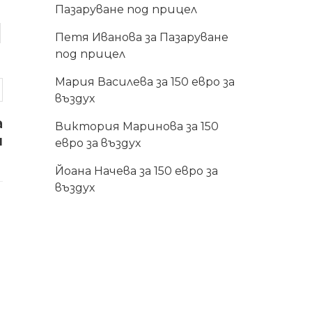
Пазаруване под прицел
Петя Иванова
за
Пазаруване
под прицел
Мария Василева
за
150 евро за
въздух
а
Виктория Маринова
за
150
н
евро за въздух
Йоана Начева
за
150 евро за
въздух