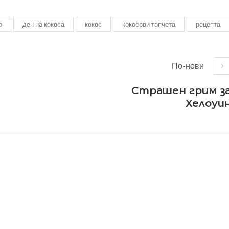
о
ден на кокоса
кокос
кокосови топчета
рецепта
По-нови
Страшен грим з
Хелоуи