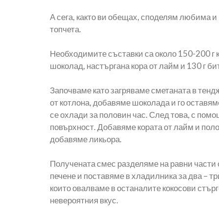
А сега, както ви обещах, споделям любима и
топчета.
Необходимите съставки са около 150-200 г кок
шоколад, настъргана кора от лайм и 130 г би
Започваме като загряваме сметаната в тендже
от котлона, добавяме шоколада и го оставям
се охлади за половин час. След това, с пом
повърхност. Добавяме кората от лайм и поло
добавяме ликьора.
Получената смес разделяме на равни части 
печене и поставяме в хладилника за два – т
които овалваме в останалите кокосови стърг
невероятния вкус.