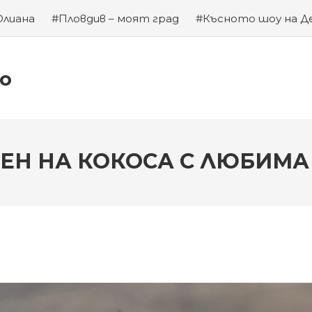
Юлиана
#Пловдив – моят град
#Късното шоу на Д
а на Левски
#Хубаво местенце в Пловдив
#Година
ко
ДЕН НА КОКОСА С ЛЮБИМА