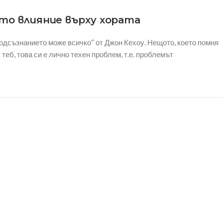
то влияние върху хората
одсъзнанието може всичко“ от Джон Кехоу. Нещото, което помня
с теб, това си е лично техен проблем, т.е. проблемът