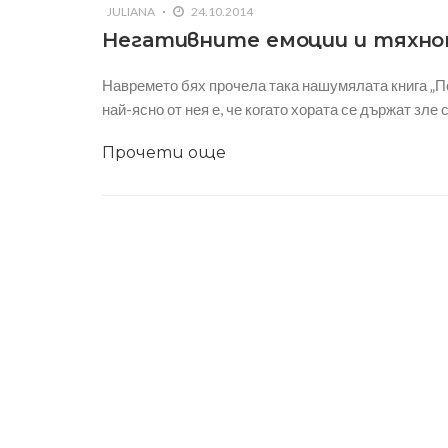
JULIANA
24.10.2014
Негативните емоции и тяхно
Навремето бях прочела така нашумялата книга „П
най-ясно от нея е, че когато хората се държат зле 
Прочети още