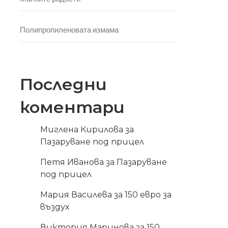
Полипропиленовата измама
Последни
коментари
Миглена Кирилова
за
Пазаруване под прицел
Петя Иванова
за
Пазаруване
под прицел
Мария Василева
за
150 евро за
въздух
Виктория Маринова
за
150