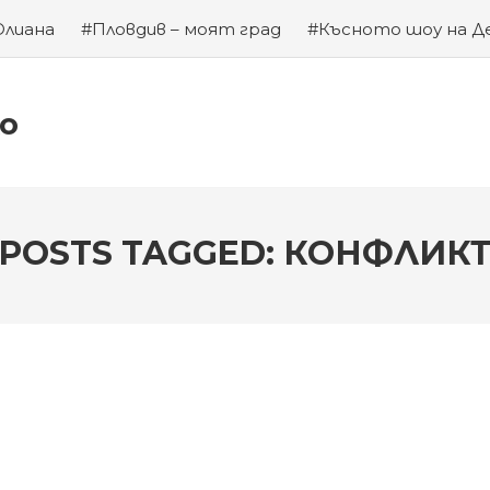
Юлиана
#Пловдив – моят град
#Късното шоу на Д
а на Левски
#Хубаво местенце в Пловдив
#Година
ко
POSTS TAGGED: КОНФЛИК