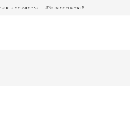
енис и приятели
#За агресията в
та на Змията
Т