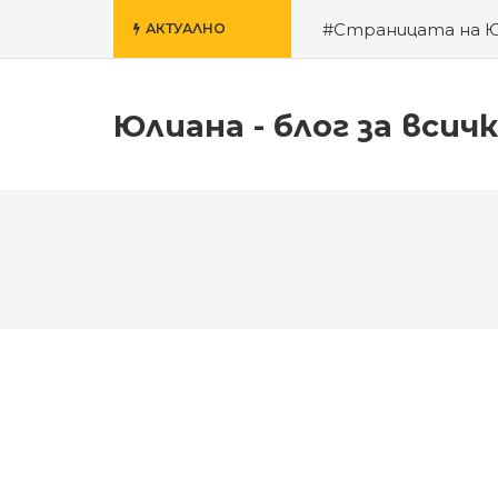
#Страницата на 
АКТУАЛНО
училище
#За гроб
Юлиана - блог за всич